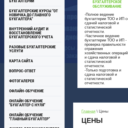
БУХГАЛТЕРИИ
БУХГАЛТЕРСКОЕ
ОБСЛУЖИВАНИЕ
БУХГАЛТЕРСКИЕ КУРСЫ "ОТ
-Полное ведение
НОВИЧКА ДО ГЛАВНОГО
БУХГАЛТЕРА"
бухгалтерии ТОО и ИП с
сдачей налоговой и
статистической
ВНУТРЕННИЙ АУДИТ И
отчетности.
ВОССТАНОВЛЕНИЕ
-Частичное ведение
БУХГАЛТЕРСКОГО УЧЕТА
бухгалтерии ТОО и ИП -
проверка правильности
РАЗОВЫЕ БУХГАЛТЕРСКИЕ
отражения
УСЛУГИ
хозяйственных операций
и сдача налоговой и
КАРТА САЙТА
статистической
отчетности.
-Только подготовка и
ВОПРОС-ОТВЕТ
сдача налоговой и
статистической
ФОТОГАЛЕРЕЯ
отчетности.
ОФЛАЙН-ОБУЧЕНИЕ
ОНЛАЙН ОБУЧЕНИЕ
"БУХГАЛТЕР С НУЛЯ"
Главная
 \ 
Цены
ОНЛАЙН ОБУЧЕНИЕ
"ГЛАВНЫЙ БУХГАЛТЕР"
ЦЕНЫ