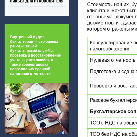
ЛИКБЕЗ ДЛЯ РУКОВОДИТЕЛЯ
Стоимость наших бу
клиента и может быт
от объема документ
документов и сдавае
котором отражены ми
Внутренний Аудит
бухгалтерии
— это оценка
Консультирование п
работы Вашей
налогообложения
бухгалтерской службы,
проверка и восстановление
Нулевая отчетность 
учета, оценка ошибок, а
также корректировка
неправильно сданной
Подготовка и сдача 
налоговой отчетности.
Проверка и восстан
Разовое бухгалтерс
Бухгалтерское соп
ТОО с НДС на обще
ТОО без НДС на об